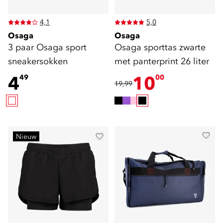
4,1
5,0
Osaga
Osaga
3 paar Osaga sport
Osaga sporttas zwarte
sneakersokken
met panterprint 26 liter
4
10
49
00
19,99
Nieuw