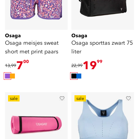
Osaga
Osaga
Osaga meisjes sweat
Osaga sporttas zwart 75
short met print paars
liter
7
19
00
99
13,99
22,99
sale
sale