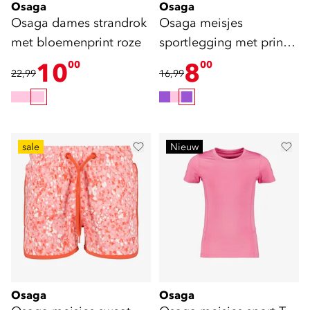
Osaga
Osaga
Osaga dames strandrok
Osaga meisjes
met bloemenprint roze
sportlegging met print
paars roze
10
8
00
00
22,99
16,99
sale
Nieuw
Osaga
Osaga