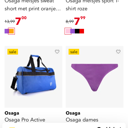
Osaga meisjes sweat
Osaga meisjes sport T-
short met print oranje
shirt roze
roze
7
7
00
99
13,99
8,99
sale
sale
Osaga
Osaga
Osaga Pro Active
Osaga dames
sporttas blauw 26 liter
bikinibroekje met