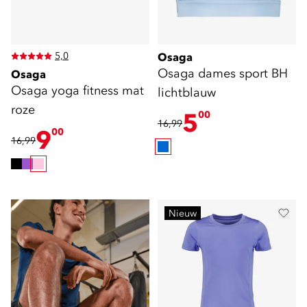
5,0
Osaga
Osaga dames sport BH
Osaga
Osaga yoga fitness mat
lichtblauw
roze
5
00
16,99
9
00
16,99
shop sportschoenen
Nieuw