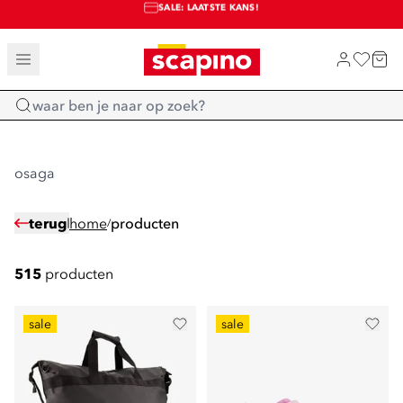
SALE: LAATSTE KANS!
TOT 70% KORTING OP SALE
SHOP NIEUW
Home
osaga
terug
home
producten
/
515
producten
sale
sale