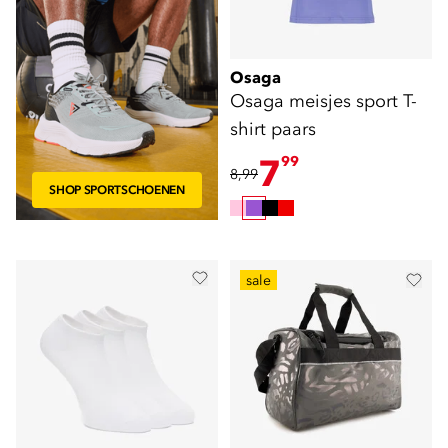
Osaga
Osaga meisjes sport T-
shirt paars
7
99
8,99
SHOP SPORTSCHOENEN
sale