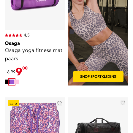
4,5
Osaga
Osaga yoga fitness mat
paars
9
00
16,99
SHOP SPORTKLEDING
sale