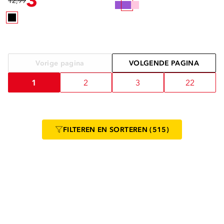
3
12,99
Vorige pagina
VOLGENDE PAGINA
1
2
3
22
FILTEREN
EN SORTEREN
(515)