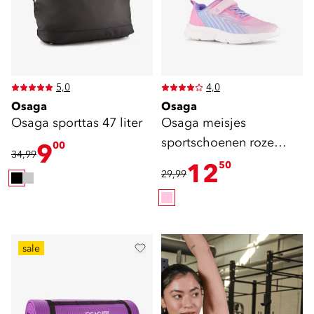
5,0
4,0
Osaga
Osaga
Osaga sporttas 47 liter
Osaga meisjes
sportschoenen roze
9
00
34,99
blauw
12
50
29,99
shop sportkleding
sale