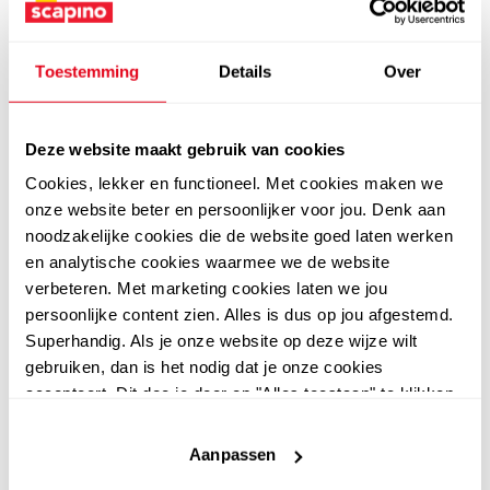
structuur paars
9
5
00
00
12,99
12,99
Toestemming
Details
Over
Deze website maakt gebruik van cookies
sale
sale
Cookies, lekker en functioneel. Met cookies maken we
onze website beter en persoonlijker voor jou. Denk aan
noodzakelijke cookies die de website goed laten werken
en analytische cookies waarmee we de website
verbeteren. Met marketing cookies laten we jou
persoonlijke content zien. Alles is dus op jou afgestemd.
Superhandig. Als je onze website op deze wijze wilt
gebruiken, dan is het nodig dat je onze cookies
accepteert. Dit doe je door op "Alles toestaan" te klikken.
Osaga
Osaga
Liever geen cookies? Hou er dan rekening mee dat de
Osaga meisjes sport T-
Osaga kinder
website niet optimaal functioneert.
shirt met print roze rood
sportschoenen blauw
Aanpassen