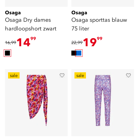
Osaga
Osaga
Osaga Dry dames
Osaga sporttas blauw
hardloopshort zwart
75 liter
14
19
99
99
16,99
22,99
sale
sale