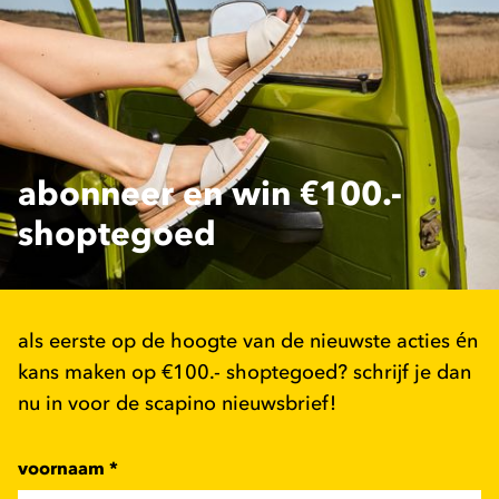
abonneer en win €100.-
shoptegoed
als eerste op de hoogte van de nieuwste acties én
kans maken op €100.- shoptegoed? schrijf je dan
nu in voor de scapino nieuwsbrief!
voornaam
*