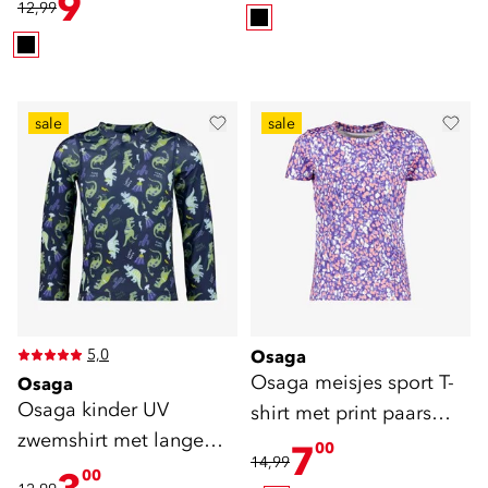
9
12,99
sale
sale
5,0
Osaga
Osaga meisjes sport T-
Osaga
Osaga kinder UV
shirt met print paars
zwemshirt met lange
roze
7
00
14,99
mouwen blauw
00