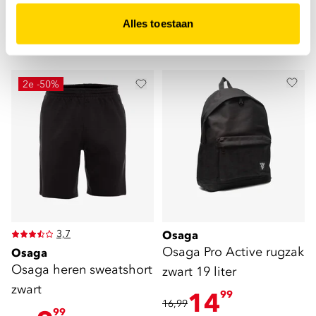
7
12
00
50
14,99
29,99
Alles toestaan
2e -50%
3,7
Osaga
Osaga Pro Active rugzak
Osaga
Osaga heren sweatshort
zwart 19 liter
zwart
14
99
16,99
99