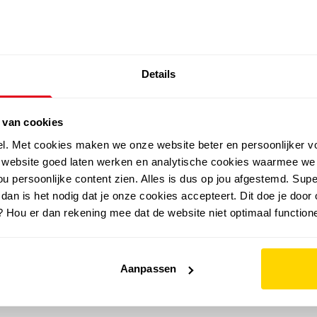
SALE: LAATSTE KANS!
Details
outdoor
zomer
merken
folder
sale
 van cookies
el. Met cookies maken we onze website beter en persoonlijker v
e website goed laten werken en analytische cookies waarmee we
u persoonlijke content zien. Alles is dus op jou afgestemd. Supe
 dan is het nodig dat je onze cookies accepteert. Dit doe je door 
? Hou er dan rekening mee dat de website niet optimaal functione
Aanpassen