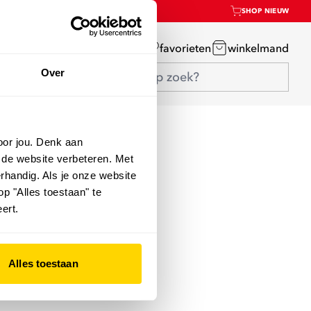
SHOP NIEUW
mijn account
favorieten
winkelmand
Over
oor jou. Denk aan
 de website verbeteren. Met
rhandig. Als je onze website
op "Alles toestaan" te
ert.
Alles toestaan