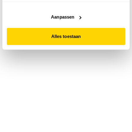
accepteert. Dit doe je door op "Alles toestaan" te klikken.
Liever geen cookies? Hou er dan rekening mee dat de
website niet optimaal functioneert.
Aanpassen
Alles toestaan