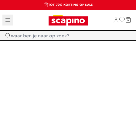
TOT 70% KORTING OP SALE
SALE: LAATSTE KANS!
SHOP NIEUW
Home