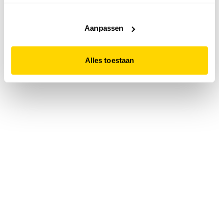
accepteert. Dit doe je door op "Alles toestaan" te klikken.
Liever geen cookies? Hou er dan rekening mee dat de
website niet optimaal functioneert.
Aanpassen
Alles toestaan