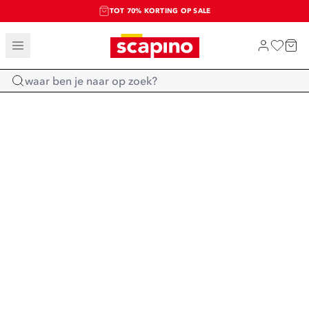
TOT 70% KORTING OP SALE
SALE: LAATSTE KANS!
SHOP NIEUW
Home