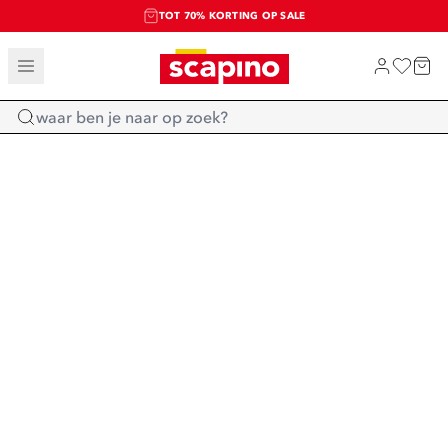
TOT 70% KORTING OP SALE
SALE: LAATSTE KANS!
SHOP NIEUW
Home