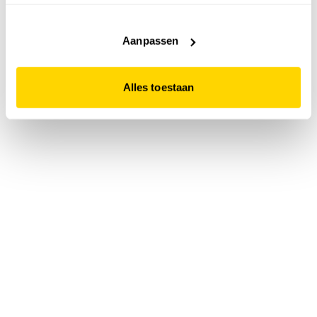
accepteert. Dit doe je door op "Alles toestaan" te klikken.
Liever geen cookies? Hou er dan rekening mee dat de
website niet optimaal functioneert.
Aanpassen
Alles toestaan