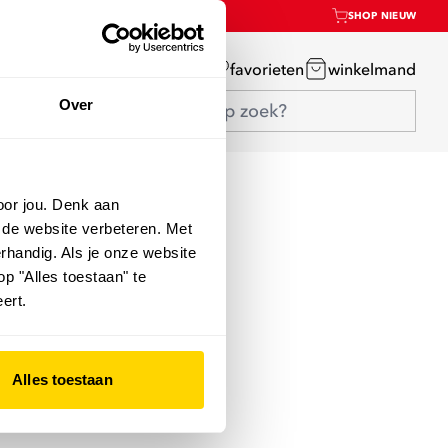
SHOP NIEUW
mijn account
favorieten
winkelmand
Over
oor jou. Denk aan
 de website verbeteren. Met
rhandig. Als je onze website
op "Alles toestaan" te
ert.
Alles toestaan