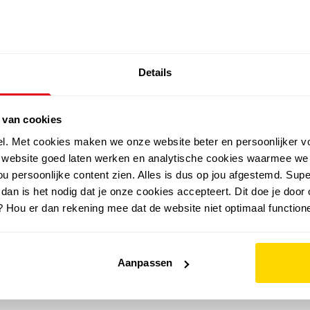
SALE: LAATSTE KANS!
Details
outdoor
zomer
merken
folder
sale
 van cookies
el. Met cookies maken we onze website beter en persoonlijker v
e website goed laten werken en analytische cookies waarmee we
u persoonlijke content zien. Alles is dus op jou afgestemd. Supe
 dan is het nodig dat je onze cookies accepteert. Dit doe je door 
? Hou er dan rekening mee dat de website niet optimaal functione
Aanpassen