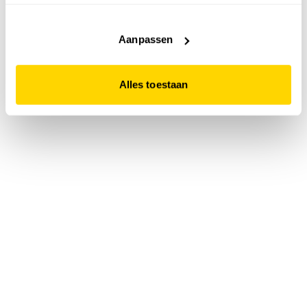
accepteert. Dit doe je door op "Alles toestaan" te klikken.
Liever geen cookies? Hou er dan rekening mee dat de
website niet optimaal functioneert.
Aanpassen
Alles toestaan