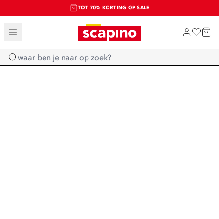
TOT 70% KORTING OP SALE
SALE: LAATSTE KANS!
SHOP NIEUW
Home