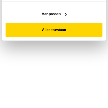
accepteert. Dit doe je door op "Alles toestaan" te klikken.
Liever geen cookies? Hou er dan rekening mee dat de
website niet optimaal functioneert.
Aanpassen
Alles toestaan