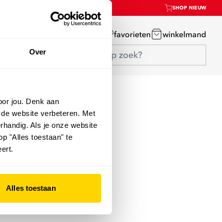
SHOP NIEUW
mijn account
favorieten
winkelmand
Over
oor jou. Denk aan
 de website verbeteren. Met
rhandig. Als je onze website
op "Alles toestaan" te
ert.
Alles toestaan