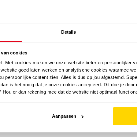
SALE: LAATSTE KANS!
Details
outdoor
zomer
merken
folder
sale
 van cookies
el. Met cookies maken we onze website beter en persoonlijker v
e website goed laten werken en analytische cookies waarmee we
u persoonlijke content zien. Alles is dus op jou afgestemd. Supe
 dan is het nodig dat je onze cookies accepteert. Dit doe je door 
? Hou er dan rekening mee dat de website niet optimaal functione
Aanpassen