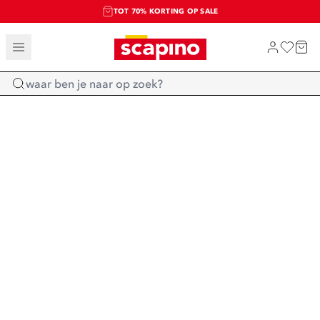
TOT 70% KORTING OP SALE
SALE: LAATSTE KANS!
SHOP NIEUW
Home