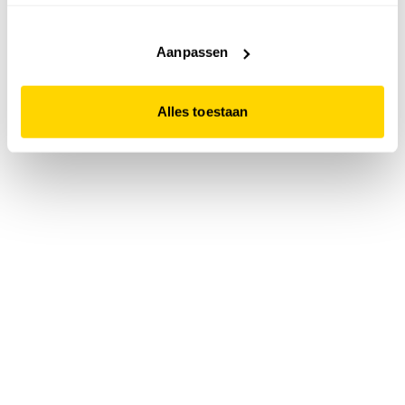
accepteert. Dit doe je door op "Alles toestaan" te klikken.
Liever geen cookies? Hou er dan rekening mee dat de
website niet optimaal functioneert.
Aanpassen
Alles toestaan