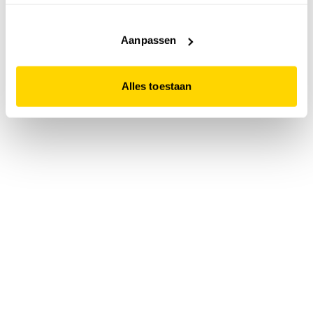
accepteert. Dit doe je door op "Alles toestaan" te klikken.
Liever geen cookies? Hou er dan rekening mee dat de
website niet optimaal functioneert.
Aanpassen
Alles toestaan