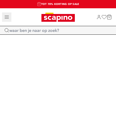
TOT 70% KORTING OP SALE
SALE: LAATSTE KANS!
SHOP NIEUW
Home