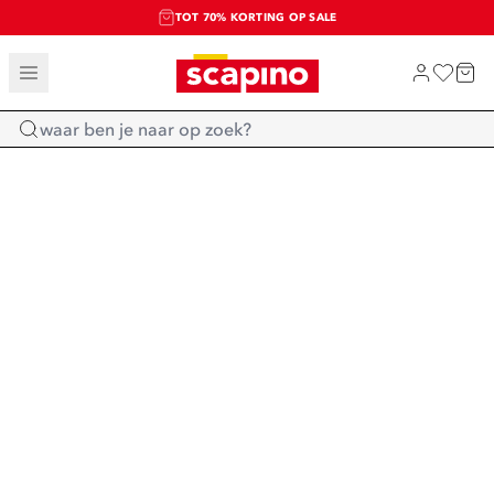
TOT 70% KORTING OP SALE
SALE: LAATSTE KANS!
SHOP NIEUW
Home