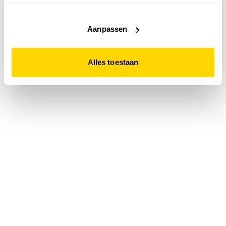
accepteert. Dit doe je door op "Alles toestaan" te klikken.
Liever geen cookies? Hou er dan rekening mee dat de
website niet optimaal functioneert.
Aanpassen
Alles toestaan