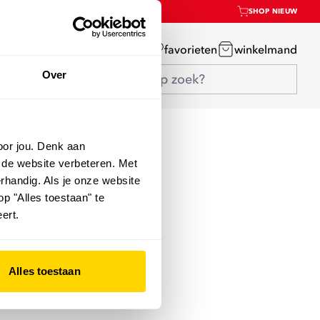
SHOP NIEUW
mijn account
favorieten
winkelmand
Over
oor jou. Denk aan
 de website verbeteren. Met
rhandig. Als je onze website
op "Alles toestaan" te
ert.
Alles toestaan