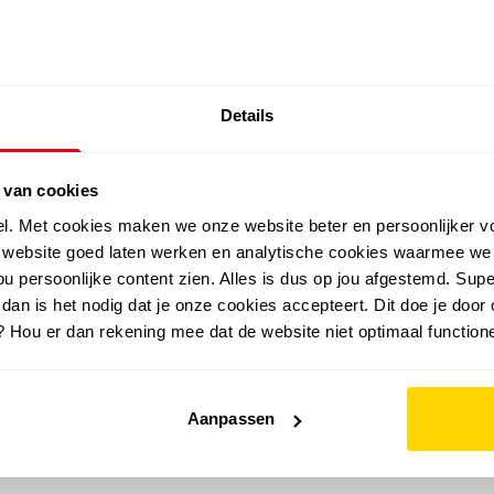
SALE: LAATSTE KANS!
Details
outdoor
zomer
merken
folder
sale
 van cookies
el. Met cookies maken we onze website beter en persoonlijker v
e website goed laten werken en analytische cookies waarmee we
u persoonlijke content zien. Alles is dus op jou afgestemd. Supe
 dan is het nodig dat je onze cookies accepteert. Dit doe je door 
? Hou er dan rekening mee dat de website niet optimaal functione
Aanpassen