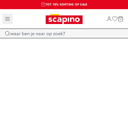
TOT 70% KORTING OP SALE
SALE: LAATSTE KANS!
SHOP NIEUW
Home