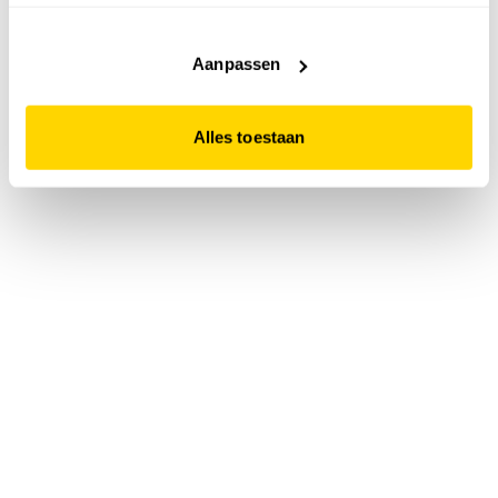
accepteert. Dit doe je door op "Alles toestaan" te klikken.
Liever geen cookies? Hou er dan rekening mee dat de
website niet optimaal functioneert.
Aanpassen
Alles toestaan