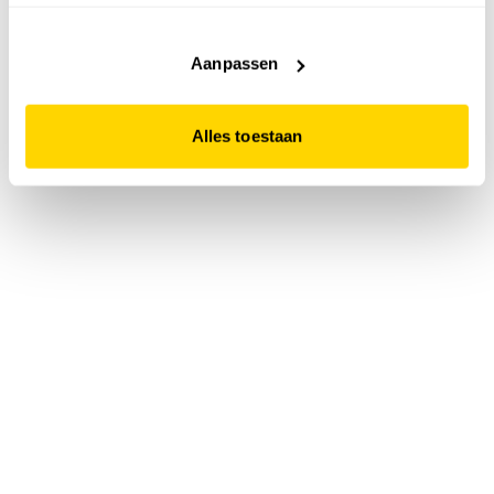
accepteert. Dit doe je door op "Alles toestaan" te klikken.
Liever geen cookies? Hou er dan rekening mee dat de
website niet optimaal functioneert.
Aanpassen
Alles toestaan