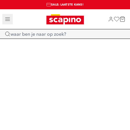
SALE: LAATSTE KANS!
TOT 70% KORTING OP SALE
SHOP NIEUW
Home