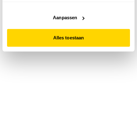
accepteert. Dit doe je door op "Alles toestaan" te klikken.
Liever geen cookies? Hou er dan rekening mee dat de
website niet optimaal functioneert.
Aanpassen
Alles toestaan