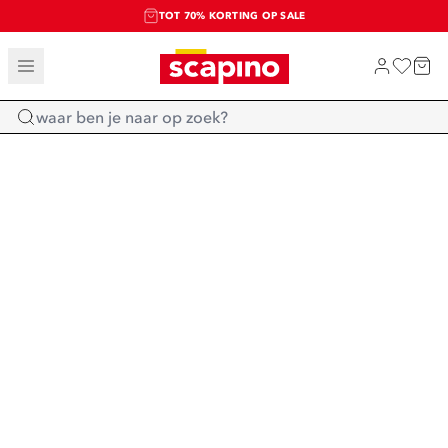
TOT 70% KORTING OP SALE
SALE: LAATSTE KANS!
SHOP NIEUW
Home