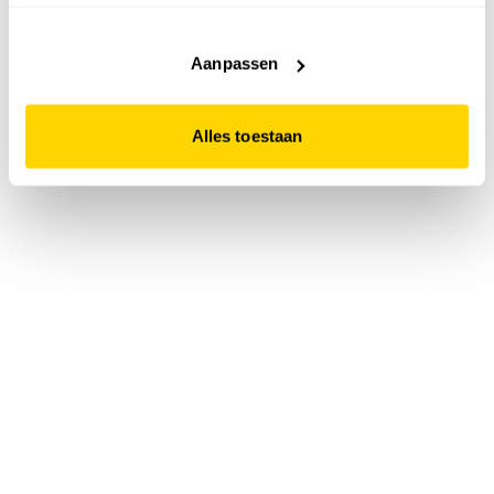
accepteert. Dit doe je door op "Alles toestaan" te klikken.
Liever geen cookies? Hou er dan rekening mee dat de
website niet optimaal functioneert.
Aanpassen
Alles toestaan