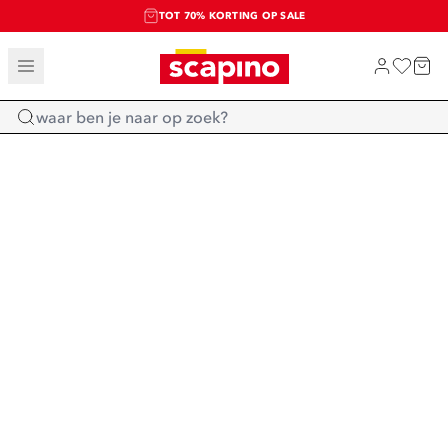
TOT 70% KORTING OP SALE
SALE: LAATSTE KANS!
SHOP NIEUW
Home