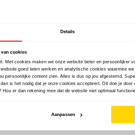
SALE: LAATSTE KANS!
Details
outdoor
zomer
merken
folder
sale
 van cookies
el. Met cookies maken we onze website beter en persoonlijker v
e website goed laten werken en analytische cookies waarmee we
u persoonlijke content zien. Alles is dus op jou afgestemd. Supe
 dan is het nodig dat je onze cookies accepteert. Dit doe je door 
? Hou er dan rekening mee dat de website niet optimaal functione
Aanpassen