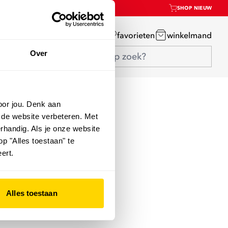
SHOP NIEUW
mijn account
favorieten
winkelmand
Over
oor jou. Denk aan
 de website verbeteren. Met
rhandig. Als je onze website
op "Alles toestaan" te
ert.
Alles toestaan