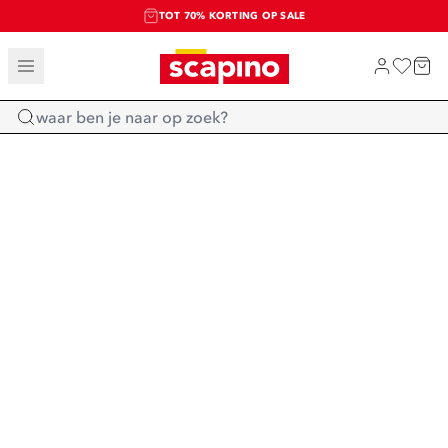
TOT 70% KORTING OP SALE
SALE: LAATSTE KANS!
SHOP NIEUW
Home