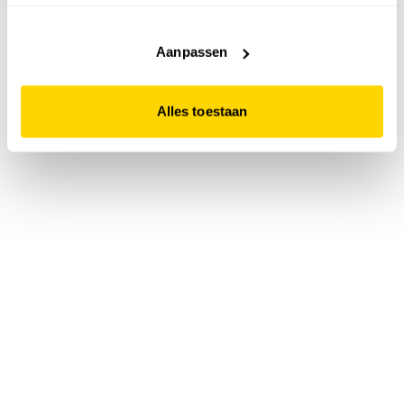
accepteert. Dit doe je door op "Alles toestaan" te klikken.
Liever geen cookies? Hou er dan rekening mee dat de
website niet optimaal functioneert.
Aanpassen
Alles toestaan