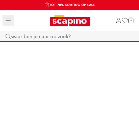
TOT 70% KORTING OP SALE
SALE: LAATSTE KANS!
SHOP NIEUW
Home