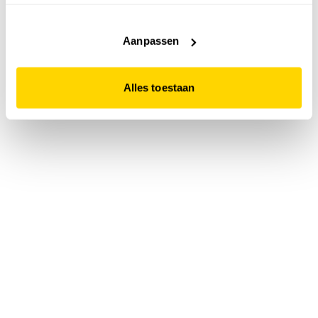
accepteert. Dit doe je door op "Alles toestaan" te klikken.
Liever geen cookies? Hou er dan rekening mee dat de
website niet optimaal functioneert.
Aanpassen
Alles toestaan