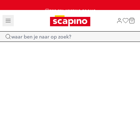
TOT 70% KORTING OP SALE
SALE: LAATSTE KANS!
SHOP NIEUW
Home