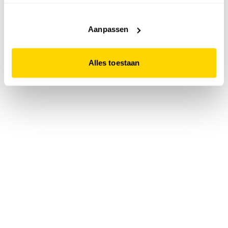
accepteert. Dit doe je door op "Alles toestaan" te klikken.
Liever geen cookies? Hou er dan rekening mee dat de
website niet optimaal functioneert.
Aanpassen
Alles toestaan