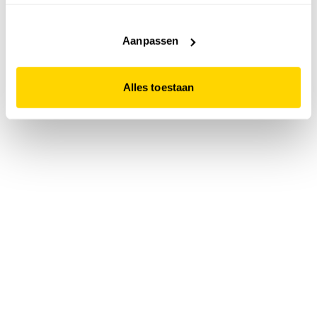
accepteert. Dit doe je door op "Alles toestaan" te klikken.
Liever geen cookies? Hou er dan rekening mee dat de
website niet optimaal functioneert.
Aanpassen
Alles toestaan