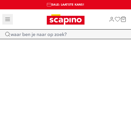
SALE: LAATSTE KANS!
TOT 70% KORTING OP SALE
SHOP NIEUW
Home