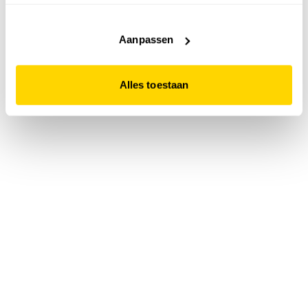
accepteert. Dit doe je door op "Alles toestaan" te klikken.
Liever geen cookies? Hou er dan rekening mee dat de
website niet optimaal functioneert.
Aanpassen
Alles toestaan