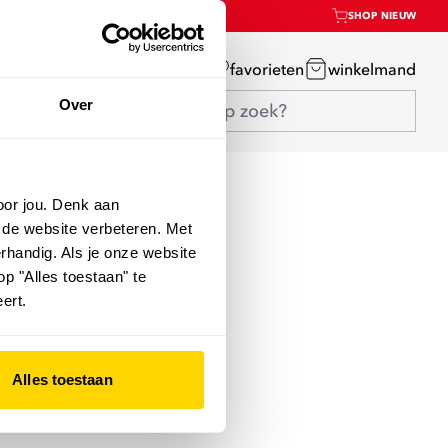
SHOP NIEUW
mijn account
favorieten
winkelmand
Over
oor jou. Denk aan
 de website verbeteren. Met
rhandig. Als je onze website
op "Alles toestaan" te
ert.
Alles toestaan