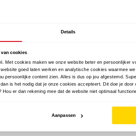
SALE: LAATSTE KANS!
Details
outdoor
zomer
merken
folder
sale
 van cookies
el. Met cookies maken we onze website beter en persoonlijker v
e website goed laten werken en analytische cookies waarmee we
u persoonlijke content zien. Alles is dus op jou afgestemd. Supe
 dan is het nodig dat je onze cookies accepteert. Dit doe je door 
? Hou er dan rekening mee dat de website niet optimaal functione
Aanpassen