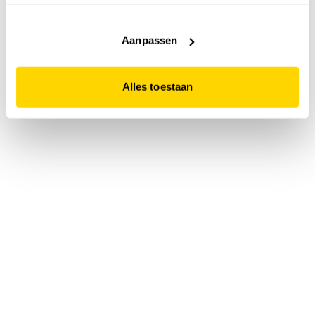
accepteert. Dit doe je door op "Alles toestaan" te klikken.
Liever geen cookies? Hou er dan rekening mee dat de
website niet optimaal functioneert.
Aanpassen
Alles toestaan