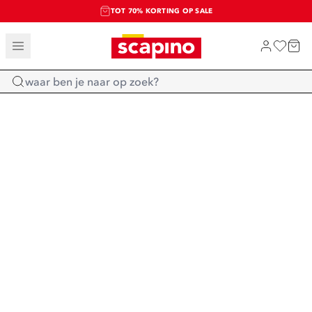
TOT 70% KORTING OP SALE
SALE: LAATSTE KANS!
SHOP NIEUW
Home