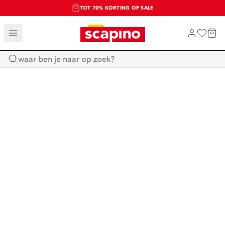
TOT 70% KORTING OP SALE
SALE: LAATSTE KANS!
SHOP NIEUW
Home