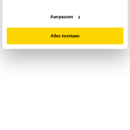
accepteert. Dit doe je door op "Alles toestaan" te klikken.
Liever geen cookies? Hou er dan rekening mee dat de
website niet optimaal functioneert.
Aanpassen
Alles toestaan