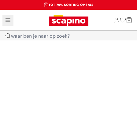
TOT 70% KORTING OP SALE
SALE: LAATSTE KANS!
SHOP NIEUW
Home