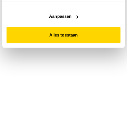
accepteert. Dit doe je door op "Alles toestaan" te klikken.
Liever geen cookies? Hou er dan rekening mee dat de
website niet optimaal functioneert.
Aanpassen
Alles toestaan