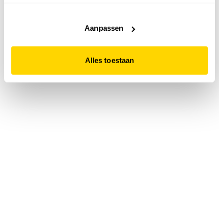
accepteert. Dit doe je door op "Alles toestaan" te klikken.
Liever geen cookies? Hou er dan rekening mee dat de
website niet optimaal functioneert.
Aanpassen
Alles toestaan