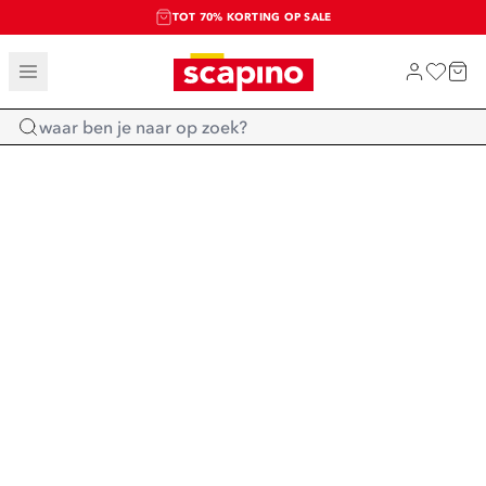
TOT 70% KORTING OP SALE
SALE: LAATSTE KANS!
SHOP NIEUW
Home