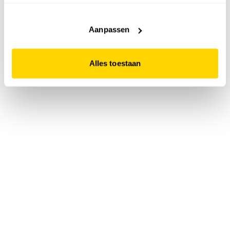
accepteert. Dit doe je door op "Alles toestaan" te klikken.
Liever geen cookies? Hou er dan rekening mee dat de
website niet optimaal functioneert.
Aanpassen
Alles toestaan