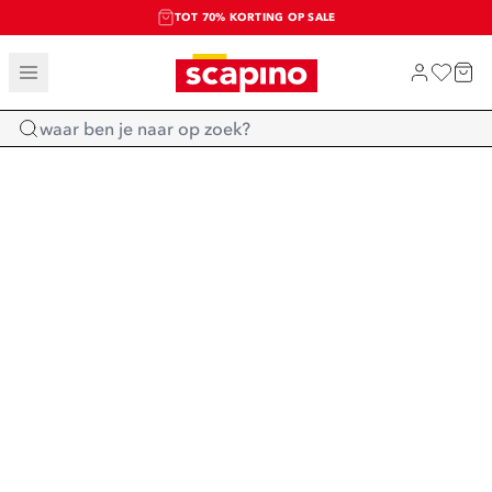
TOT 70% KORTING OP SALE
SALE: LAATSTE KANS!
SHOP NIEUW
Home