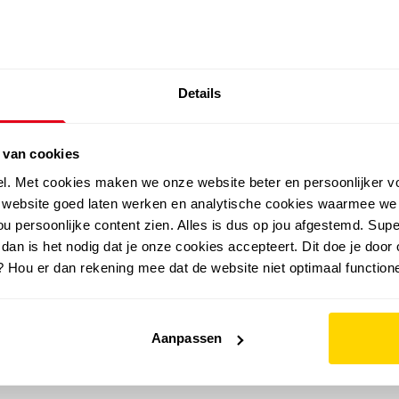
SALE: LAATSTE KANS!
Details
outdoor
zomer
merken
folder
sale
 van cookies
el. Met cookies maken we onze website beter en persoonlijker v
e website goed laten werken en analytische cookies waarmee we
u persoonlijke content zien. Alles is dus op jou afgestemd. Supe
 dan is het nodig dat je onze cookies accepteert. Dit doe je door 
? Hou er dan rekening mee dat de website niet optimaal functione
Aanpassen