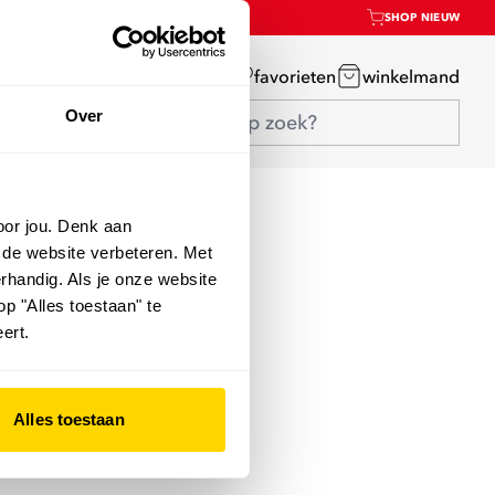
SHOP NIEUW
mijn account
favorieten
winkelmand
Over
oor jou. Denk aan
 de website verbeteren. Met
rhandig. Als je onze website
op "Alles toestaan" te
ert.
Alles toestaan