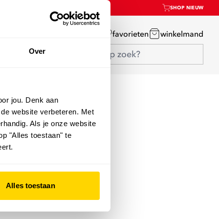
SHOP NIEUW
mijn account
favorieten
winkelmand
Over
oor jou. Denk aan
 de website verbeteren. Met
rhandig. Als je onze website
op "Alles toestaan" te
ert.
Alles toestaan