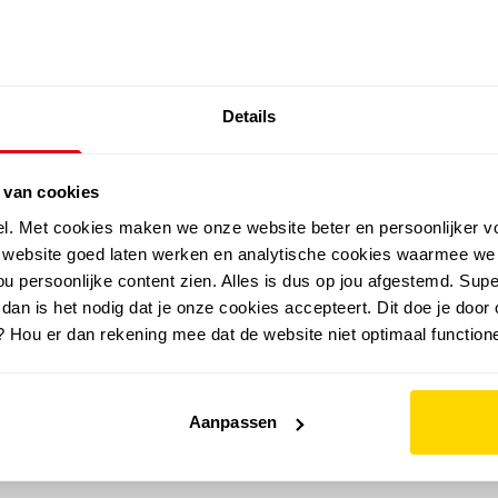
SALE: LAATSTE KANS!
Details
outdoor
zomer
merken
folder
sale
 van cookies
el. Met cookies maken we onze website beter en persoonlijker v
e website goed laten werken en analytische cookies waarmee we
u persoonlijke content zien. Alles is dus op jou afgestemd. Supe
 dan is het nodig dat je onze cookies accepteert. Dit doe je door 
? Hou er dan rekening mee dat de website niet optimaal functione
Aanpassen