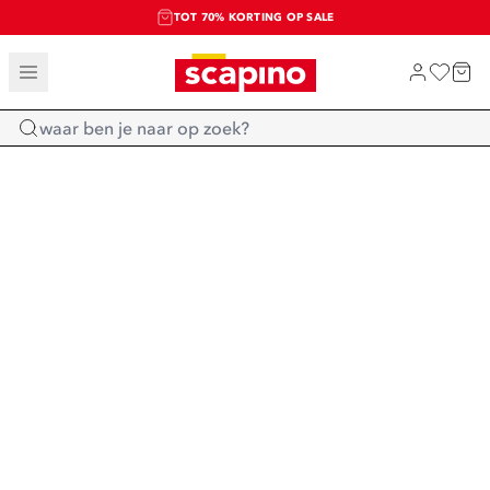
TOT 70% KORTING OP SALE
SALE: LAATSTE KANS!
SHOP NIEUW
Home