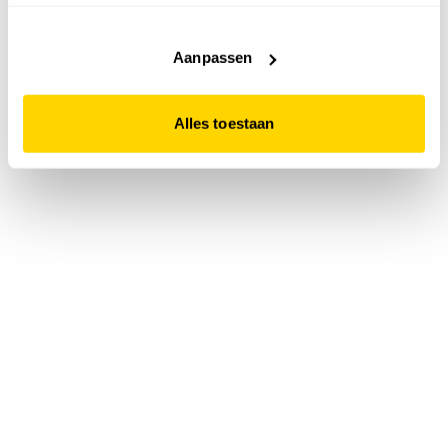
accepteert. Dit doe je door op "Alles toestaan" te klikken.
Liever geen cookies? Hou er dan rekening mee dat de
website niet optimaal functioneert.
Aanpassen
Alles toestaan