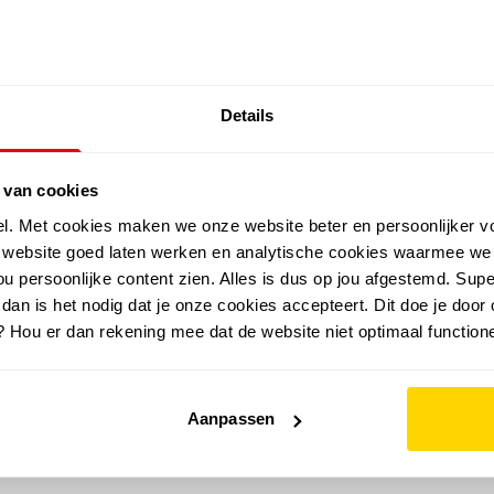
SALE: LAATSTE KANS!
Details
outdoor
zomer
merken
folder
sale
 van cookies
el. Met cookies maken we onze website beter en persoonlijker v
e website goed laten werken en analytische cookies waarmee we
u persoonlijke content zien. Alles is dus op jou afgestemd. Supe
 dan is het nodig dat je onze cookies accepteert. Dit doe je door 
? Hou er dan rekening mee dat de website niet optimaal functione
Aanpassen