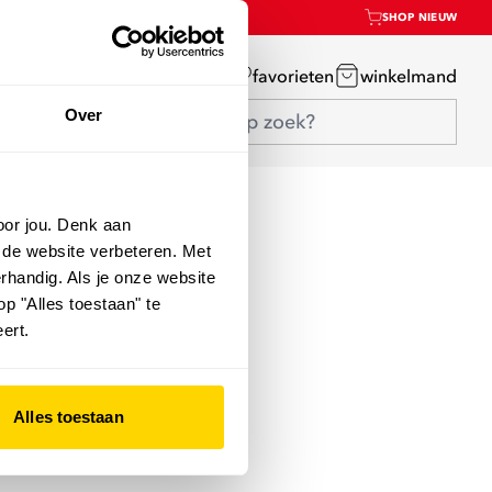
SHOP NIEUW
mijn account
favorieten
winkelmand
Over
oor jou. Denk aan
 de website verbeteren. Met
rhandig. Als je onze website
op "Alles toestaan" te
ert.
Alles toestaan