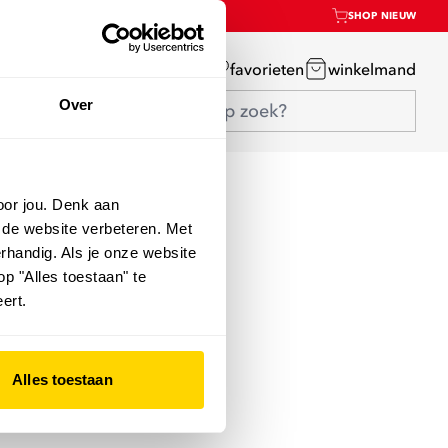
SHOP NIEUW
mijn account
favorieten
winkelmand
Over
oor jou. Denk aan
 de website verbeteren. Met
rhandig. Als je onze website
op "Alles toestaan" te
ert.
Alles toestaan