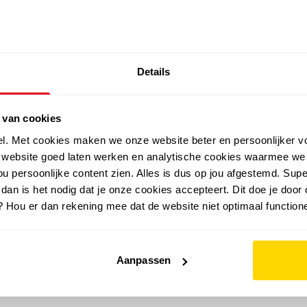
SALE: LAATSTE KANS!
Details
outdoor
zomer
merken
folder
sale
 van cookies
el. Met cookies maken we onze website beter en persoonlijker v
e website goed laten werken en analytische cookies waarmee we
u persoonlijke content zien. Alles is dus op jou afgestemd. Supe
 dan is het nodig dat je onze cookies accepteert. Dit doe je door 
? Hou er dan rekening mee dat de website niet optimaal functione
Aanpassen