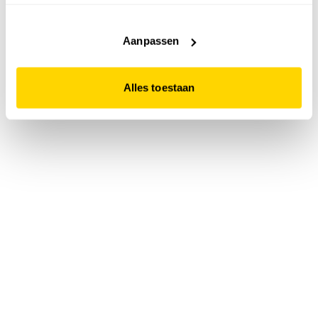
accepteert. Dit doe je door op "Alles toestaan" te klikken.
Liever geen cookies? Hou er dan rekening mee dat de
website niet optimaal functioneert.
Aanpassen
Alles toestaan