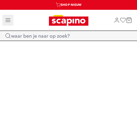
SHOP NIEUW
TOT 70% KORTING OP SALE
SALE: LAATSTE KANS!
Home