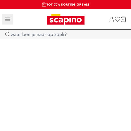
TOT 70% KORTING OP SALE
SALE: LAATSTE KANS!
SHOP NIEUW
Home