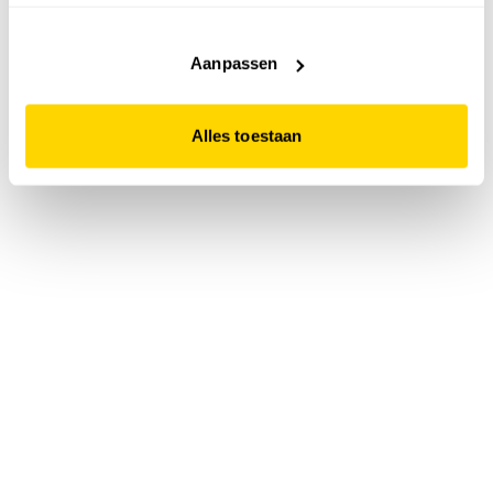
accepteert. Dit doe je door op "Alles toestaan" te klikken.
Liever geen cookies? Hou er dan rekening mee dat de
website niet optimaal functioneert.
Aanpassen
Alles toestaan