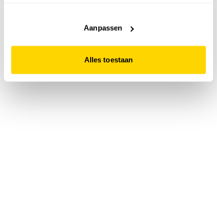
accepteert. Dit doe je door op "Alles toestaan" te klikken.
Liever geen cookies? Hou er dan rekening mee dat de
website niet optimaal functioneert.
Aanpassen
Alles toestaan