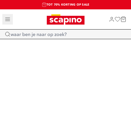
TOT 70% KORTING OP SALE
SALE: LAATSTE KANS!
SHOP NIEUW
Home