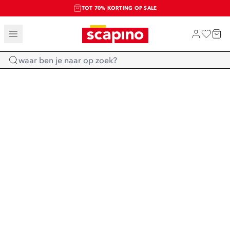
TOT 70% KORTING OP SALE
SALE: LAATSTE KANS!
SHOP NIEUW
Home