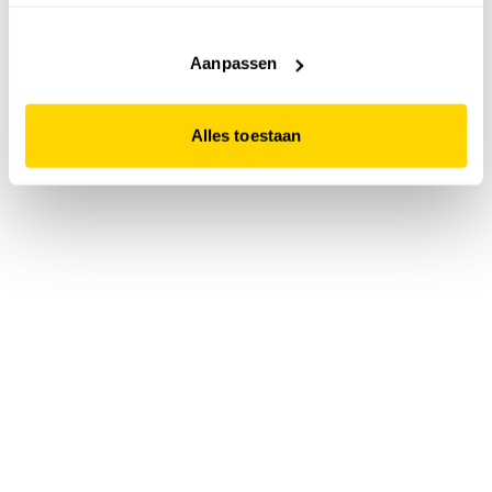
accepteert. Dit doe je door op "Alles toestaan" te klikken.
Liever geen cookies? Hou er dan rekening mee dat de
website niet optimaal functioneert.
Aanpassen
Alles toestaan