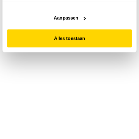
accepteert. Dit doe je door op "Alles toestaan" te klikken.
Liever geen cookies? Hou er dan rekening mee dat de
website niet optimaal functioneert.
Aanpassen
Alles toestaan