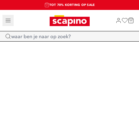
TOT 70% KORTING OP SALE
SALE: LAATSTE KANS!
SHOP NIEUW
Home