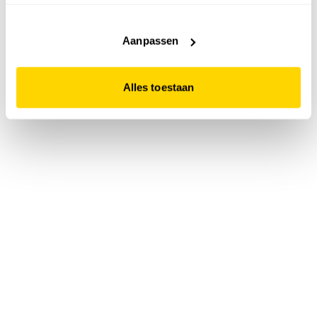
accepteert. Dit doe je door op "Alles toestaan" te klikken.
Liever geen cookies? Hou er dan rekening mee dat de
website niet optimaal functioneert.
Aanpassen
Alles toestaan