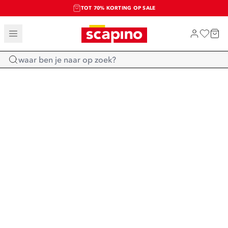
TOT 70% KORTING OP SALE
SALE: LAATSTE KANS!
SHOP NIEUW
Home