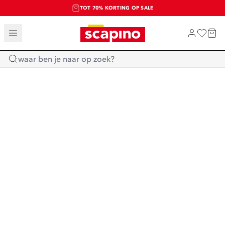
TOT 70% KORTING OP SALE
SALE: LAATSTE KANS!
SHOP NIEUW
Home