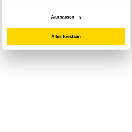
accepteert. Dit doe je door op "Alles toestaan" te klikken.
Liever geen cookies? Hou er dan rekening mee dat de
website niet optimaal functioneert.
Aanpassen
Alles toestaan