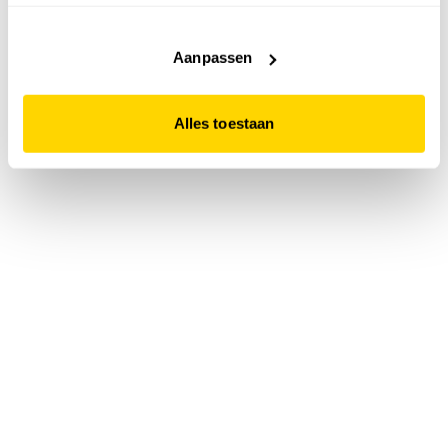
accepteert. Dit doe je door op "Alles toestaan" te klikken.
Liever geen cookies? Hou er dan rekening mee dat de
website niet optimaal functioneert.
Aanpassen
Alles toestaan