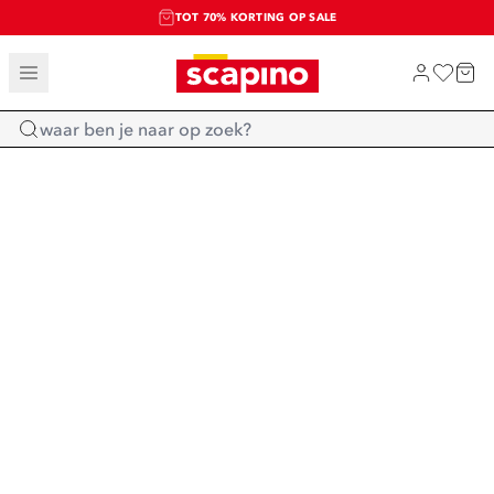
TOT 70% KORTING OP SALE
SALE: LAATSTE KANS!
SHOP NIEUW
Home