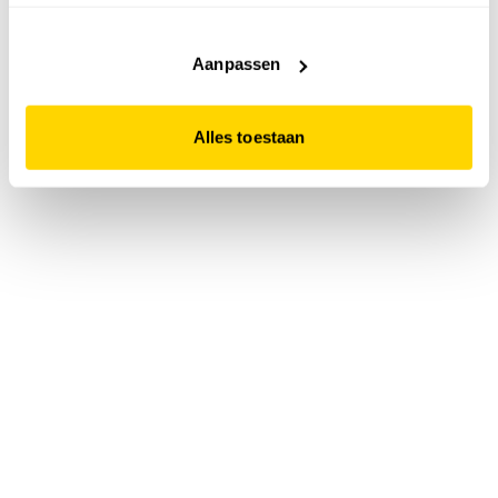
accepteert. Dit doe je door op "Alles toestaan" te klikken.
Liever geen cookies? Hou er dan rekening mee dat de
website niet optimaal functioneert.
Aanpassen
Alles toestaan