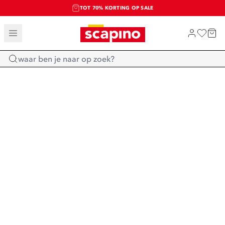
TOT 70% KORTING OP SALE
SALE: LAATSTE KANS!
SHOP NIEUW
Home