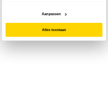
accepteert. Dit doe je door op "Alles toestaan" te klikken.
Liever geen cookies? Hou er dan rekening mee dat de
website niet optimaal functioneert.
Aanpassen
Alles toestaan