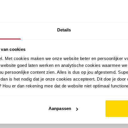
SALE: LAATSTE KANS!
Details
outdoor
zomer
merken
folder
sale
 van cookies
el. Met cookies maken we onze website beter en persoonlijker v
e website goed laten werken en analytische cookies waarmee we
u persoonlijke content zien. Alles is dus op jou afgestemd. Supe
 dan is het nodig dat je onze cookies accepteert. Dit doe je door 
? Hou er dan rekening mee dat de website niet optimaal functione
Aanpassen