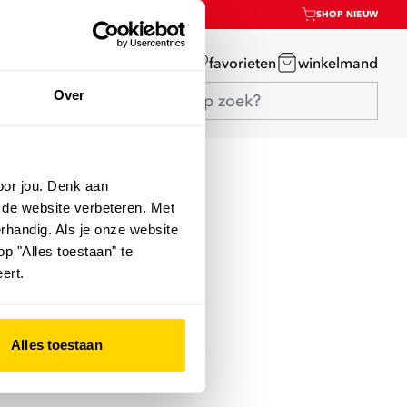
SHOP NIEUW
mijn account
favorieten
winkelmand
Over
oor jou. Denk aan
 de website verbeteren. Met
rhandig. Als je onze website
op "Alles toestaan" te
ert.
Alles toestaan