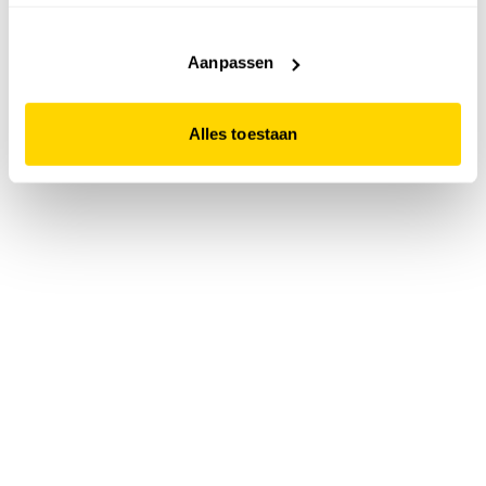
accepteert. Dit doe je door op "Alles toestaan" te klikken.
Liever geen cookies? Hou er dan rekening mee dat de
website niet optimaal functioneert.
Aanpassen
Alles toestaan