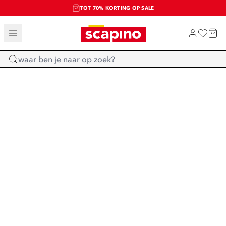
TOT 70% KORTING OP SALE
SALE: LAATSTE KANS!
SHOP NIEUW
Home