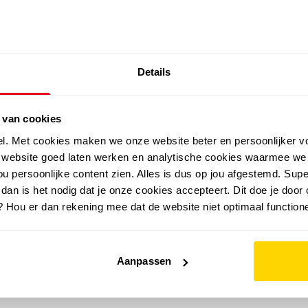
SALE: LAATSTE KANS!
Details
outdoor
zomer
merken
folder
sale
 van cookies
el. Met cookies maken we onze website beter en persoonlijker v
e website goed laten werken en analytische cookies waarmee we
u persoonlijke content zien. Alles is dus op jou afgestemd. Supe
 dan is het nodig dat je onze cookies accepteert. Dit doe je door 
? Hou er dan rekening mee dat de website niet optimaal functione
Aanpassen