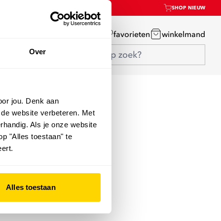
SHOP NIEUW
mijn account
favorieten
winkelmand
Over
oor jou. Denk aan
 de website verbeteren. Met
rhandig. Als je onze website
op "Alles toestaan" te
ert.
Alles toestaan