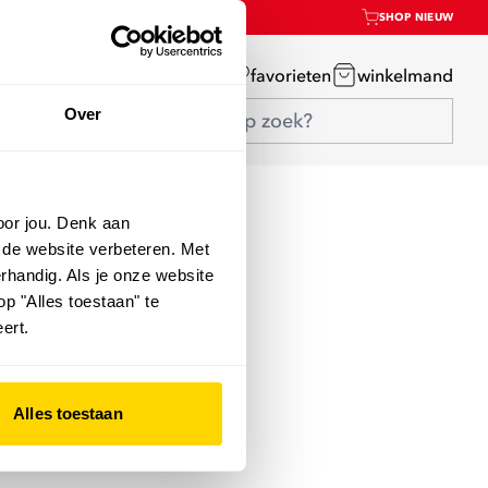
SHOP NIEUW
mijn account
favorieten
winkelmand
Over
oor jou. Denk aan
 de website verbeteren. Met
rhandig. Als je onze website
op "Alles toestaan" te
ert.
Alles toestaan