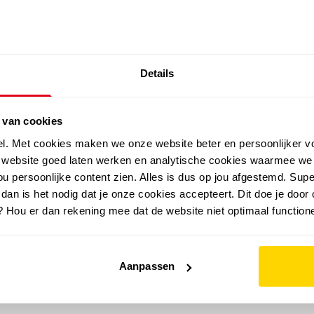
SALE: LAATSTE KANS!
Details
outdoor
zomer
merken
folder
sale
 van cookies
el. Met cookies maken we onze website beter en persoonlijker v
e website goed laten werken en analytische cookies waarmee we
u persoonlijke content zien. Alles is dus op jou afgestemd. Supe
 dan is het nodig dat je onze cookies accepteert. Dit doe je door 
? Hou er dan rekening mee dat de website niet optimaal functione
Aanpassen