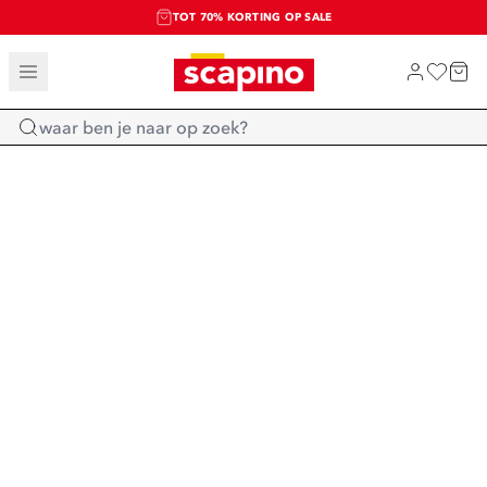
TOT 70% KORTING OP SALE
SALE: LAATSTE KANS!
SHOP NIEUW
Home