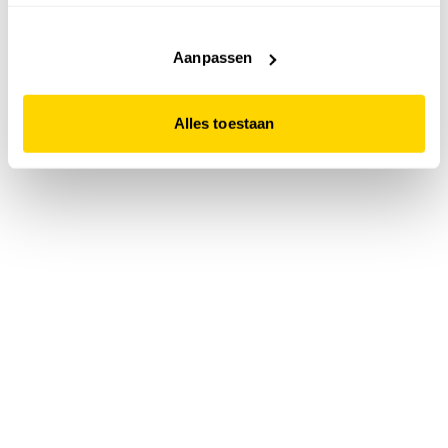
accepteert. Dit doe je door op "Alles toestaan" te klikken.
Liever geen cookies? Hou er dan rekening mee dat de
website niet optimaal functioneert.
Aanpassen
Alles toestaan