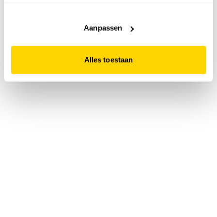
accepteert. Dit doe je door op "Alles toestaan" te klikken.
Liever geen cookies? Hou er dan rekening mee dat de
website niet optimaal functioneert.
Aanpassen
Alles toestaan