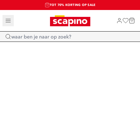
TOT 70% KORTING OP SALE
SALE: LAATSTE KANS!
SHOP NIEUW
Home